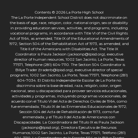
Contents © 2026 La Porte High School
The La Porte Independent School District does not discriminate on
the basis of age, race, religion, color, national origin, sex or disability
in providing education services, activities, and programs, including
vocational programs, in accordance with Title VI of the Civil Rights
Act of 1964, as amended; Title IX of the Educational Amendments of
1972; Section 504 of the Rehabilitation Act of 1973, as amended; and
Title II of the Americans with Disabilities Act. The Title IX
Coordinator is Paula Jackson (jacksonp@lpisd.org), executive
director of human resources, 1002 San Jacinto, La Porte, Texas
77571, Telephone (281) 604-7110. The Section 504 Coordinator is
Billye Trader (traderb@lpisd.org), executive director of special
programs, 1002 San Jacinto, La Porte, Texas 77571, Telephone (281)
604-7034. El Distrito Independiente Escolar de La Porte no
discrimina sobre la base de edad, raza, religión, color, origen
nacional, sexo u discapacidad para proveer servicios educacionales,
actividades y programas, incluyendo programas vocacionales, de
acuerdo con el Título VI del Acta de Derechos Civiles de 1964, como
fue enmendada; Título IX de las Enmiendas Educacionales de 1972;
Sección 504 del Acta de Rehabilitación de 1973, como fue
enmendada; y el Título II del Acta de Americanos con
Discapacidades. La Coordinadora del Título IX es Paula Jackson
(jacksonp@lpisd.org), Directora Ejecutiva de Recursos
Humanos,1002 San Jacinto, La Porte, Texas 77571, Teléfono (281)
604-7110. La Coordinadora de la Sección 504 es la Billye Trader