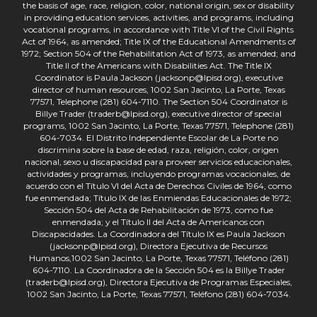
the basis of age, race, religion, color, national origin, sex or disability
in providing education services, activities, and programs, including
vocational programs, in accordance with Title VI of the Civil Rights
Act of 1964, as amended; Title IX of the Educational Amendments of
1972; Section 504 of the Rehabilitation Act of 1973, as amended; and
Title II of the Americans with Disabilities Act. The Title IX
Coordinator is Paula Jackson (jacksonp@lpisd.org), executive
director of human resources, 1002 San Jacinto, La Porte, Texas
77571, Telephone (281) 604-7110. The Section 504 Coordinator is
Billye Trader (traderb@lpisd.org), executive director of special
programs, 1002 San Jacinto, La Porte, Texas 77571, Telephone (281)
604-7034. El Distrito Independiente Escolar de La Porte no
discrimina sobre la base de edad, raza, religión, color, origen
nacional, sexo u discapacidad para proveer servicios educacionales,
actividades y programas, incluyendo programas vocacionales, de
acuerdo con el Título VI del Acta de Derechos Civiles de 1964, como
fue enmendada; Título IX de las Enmiendas Educacionales de 1972;
Sección 504 del Acta de Rehabilitación de 1973, como fue
enmendada; y el Título II del Acta de Americanos con
Discapacidades. La Coordinadora del Título IX es Paula Jackson
(jacksonp@lpisd.org), Directora Ejecutiva de Recursos
Humanos,1002 San Jacinto, La Porte, Texas 77571, Teléfono (281)
604-7110. La Coordinadora de la Sección 504 es la Billye Trader
(traderb@lpisd.org), Directora Ejecutiva de Programas Especiales,
1002 San Jacinto, La Porte, Texas 77571, Teléfono (281) 604-7034.