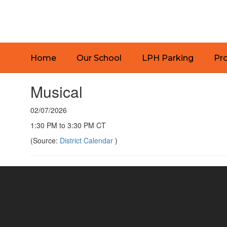
Skip
to
main
content
Home
Our School
LPH Parking
Pr
Musical
02/07/2026
1:30 PM to 3:30 PM CT
(Source:
District Calendar
)