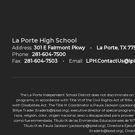
La Porte High School
Address:
301 E Fairmont Pkwy
La Porte, TX 77
Phone:
281-604-7500
Fax:
281-604-7503
Email:
LPH.ContactUs@lpi
The La Porte Independent School District does not discriminate on the
programs, in accordance with Title VI of the Civil Rights Act of 1964
with Disabilities Act. The Title IX Coordinator is Paula Jackson (jacks
Billye Trader (traderb@lpisd.org), executive director of special program
raza, religión, color, origen nacional, sexo u discapacidad para provee
como fue enmendada; Título IX de las Enmiendas Educacionales de 1972;
Título IX es Paula Jackson (jacksonp@lpisd.org), Directora Ejecu
(traderb@lpisd.org), Direc