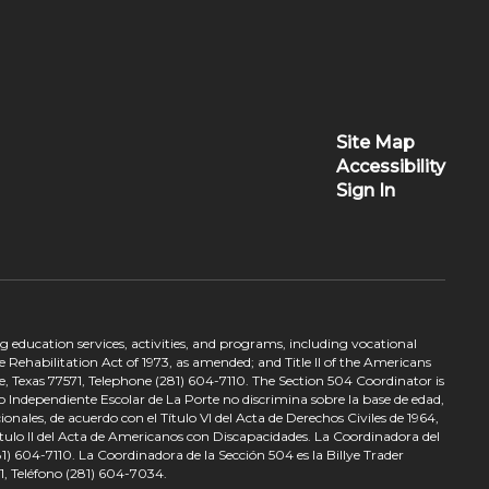
Site Map
Accessibility
Sign In
ing education services, activities, and programs, including vocational
 Rehabilitation Act of 1973, as amended; and Title II of the Americans
e, Texas 77571, Telephone (281) 604-7110. The Section 504 Coordinator is
to Independiente Escolar de La Porte no discrimina sobre la base de edad,
nales, de acuerdo con el Título VI del Acta de Derechos Civiles de 1964,
tulo II del Acta de Americanos con Discapacidades. La Coordinadora del
) 604-7110. La Coordinadora de la Sección 504 es la Billye Trader
1, Teléfono (281) 604-7034.