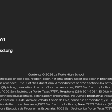
571
sd.org
Contents © 2026 La Porte High School
 basis of age, race, religion, color, national origin, sex or disability in provid
, as amended; Title IX of the Educational Amendments of 1972; Section 504 of the
onp@lpisd.org), executive director of human resources, 1002 San Jacinto, La Port
s, 1002 San Jacinto, La Porte, Texas 77571, Telephone (281) 604-7034. El Distri
r servicios educacionales, actividades y programas, incluyendo programas vocacio
 Sección 504 del Acta de Rehabilitación de 1973, como fue enmendada; y el Tí
tiva de Recursos Humanos,1002 San Jacinto, La Porte, Texas 77571, Teléfono (281
tora Ejecutiva de Programas Especiales, 1002 San Jacinto, La Porte, Texas 7757