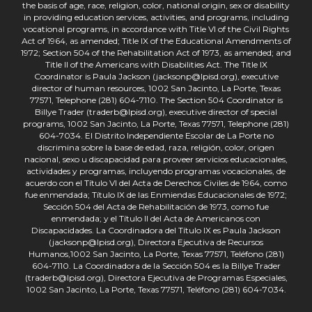
the basis of age, race, religion, color, national origin, sex or disability
in providing education services, activities, and programs, including
vocational programs, in accordance with Title VI of the Civil Rights
Act of 1964, as amended; Title IX of the Educational Amendments of
1972; Section 504 of the Rehabilitation Act of 1973, as amended; and
Title II of the Americans with Disabilities Act. The Title IX
Coordinator is Paula Jackson (jacksonp@lpisd.org), executive
director of human resources, 1002 San Jacinto, La Porte, Texas
77571, Telephone (281) 604-7110. The Section 504 Coordinator is
Billye Trader (traderb@lpisd.org), executive director of special
programs, 1002 San Jacinto, La Porte, Texas 77571, Telephone (281)
604-7034. El Distrito Independiente Escolar de La Porte no
discrimina sobre la base de edad, raza, religión, color, origen
nacional, sexo u discapacidad para proveer servicios educacionales,
actividades y programas, incluyendo programas vocacionales, de
acuerdo con el Título VI del Acta de Derechos Civiles de 1964, como
fue enmendada; Título IX de las Enmiendas Educacionales de 1972;
Sección 504 del Acta de Rehabilitación de 1973, como fue
enmendada; y el Título II del Acta de Americanos con
Discapacidades. La Coordinadora del Título IX es Paula Jackson
(jacksonp@lpisd.org), Directora Ejecutiva de Recursos
Humanos,1002 San Jacinto, La Porte, Texas 77571, Teléfono (281)
604-7110. La Coordinadora de la Sección 504 es la Billye Trader
(traderb@lpisd.org), Directora Ejecutiva de Programas Especiales,
1002 San Jacinto, La Porte, Texas 77571, Teléfono (281) 604-7034.