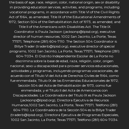
the basis of age, race, religion, color, national origin, sex or disability
in providing education services, activities, and programs, including
vocational programs, in accordance with Title VI of the Civil Rights
Act of 1964, as amended; Title IX of the Educational Amendments of
1972; Section 504 of the Rehabilitation Act of 1973, as amended; and
Title II of the Americans with Disabilities Act. The Title IX
Coordinator is Paula Jackson (jacksonp@lpisd.org), executive
director of human resources, 1002 San Jacinto, La Porte, Texas
77571, Telephone (281) 604-7110. The Section 504 Coordinator is
Billye Trader (traderb@lpisd.org), executive director of special
programs, 1002 San Jacinto, La Porte, Texas 77571, Telephone (281)
604-7034. El Distrito Independiente Escolar de La Porte no
discrimina sobre la base de edad, raza, religión, color, origen
nacional, sexo u discapacidad para proveer servicios educacionales,
actividades y programas, incluyendo programas vocacionales, de
acuerdo con el Título VI del Acta de Derechos Civiles de 1964, como
fue enmendada; Título IX de las Enmiendas Educacionales de 1972;
Sección 504 del Acta de Rehabilitación de 1973, como fue
enmendada; y el Título II del Acta de Americanos con
Discapacidades. La Coordinadora del Título IX es Paula Jackson
(jacksonp@lpisd.org), Directora Ejecutiva de Recursos
Humanos,1002 San Jacinto, La Porte, Texas 77571, Teléfono (281)
604-7110. La Coordinadora de la Sección 504 es la Billye Trader
(traderb@lpisd.org), Directora Ejecutiva de Programas Especiales,
1002 San Jacinto, La Porte, Texas 77571, Teléfono (281) 604-7034.