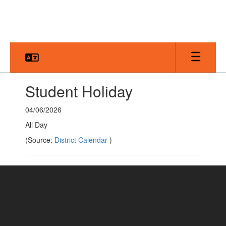
Skip
to
main
content
Student Holiday
04/06/2026
All Day
(Source:
District Calendar
)