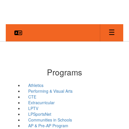
Skip
to
main
content
Programs
Athletics
Performing & Visual Arts
CTE
Extracurricular
LPTV
LPSportsNet
Communities in Schools
AP & Pre-AP Program