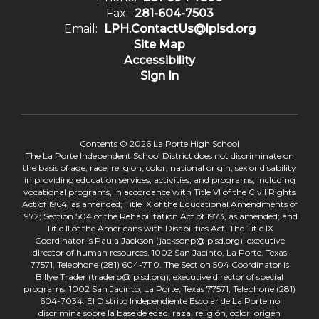
Fax:
281-604-7503
Email:
LPH.ContactUs@lpisd.org
Site Map
Accessibility
Sign In
Contents © 2026 La Porte High School
The La Porte Independent School District does not discriminate on
the basis of age, race, religion, color, national origin, sex or disability
in providing education services, activities, and programs, including
vocational programs, in accordance with Title VI of the Civil Rights
Act of 1964, as amended; Title IX of the Educational Amendments of
1972; Section 504 of the Rehabilitation Act of 1973, as amended; and
Title II of the Americans with Disabilities Act. The Title IX
Coordinator is Paula Jackson (jacksonp@lpisd.org), executive
director of human resources, 1002 San Jacinto, La Porte, Texas
77571, Telephone (281) 604-7110. The Section 504 Coordinator is
Billye Trader (traderb@lpisd.org), executive director of special
programs, 1002 San Jacinto, La Porte, Texas 77571, Telephone (281)
604-7034. El Distrito Independiente Escolar de La Porte no
discrimina sobre la base de edad, raza, religión, color, origen