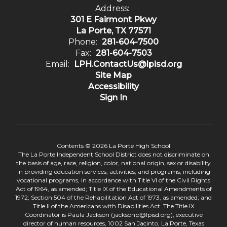
Address:
301 E Fairmont Pkwy
La Porte, TX 77571
Phone:
281-604-7500
Fax:
281-604-7503
Email:
LPH.ContactUs@lpisd.org
Site Map
Accessibility
Sign In
Contents © 2026 La Porte High School
The La Porte Independent School District does not discriminate on
the basis of age, race, religion, color, national origin, sex or disability
in providing education services, activities, and programs, including
vocational programs, in accordance with Title VI of the Civil Rights
Act of 1964, as amended; Title IX of the Educational Amendments of
1972; Section 504 of the Rehabilitation Act of 1973, as amended; and
Title II of the Americans with Disabilities Act. The Title IX
Coordinator is Paula Jackson (jacksonp@lpisd.org), executive
director of human resources, 1002 San Jacinto, La Porte, Texas