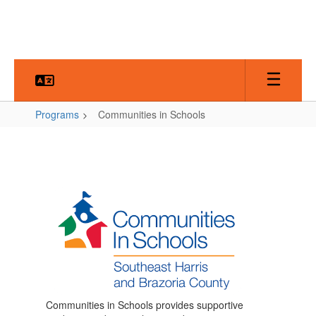
Skip
to
main
content
Programs
Communities in Schools
Communities
in
Schools
Communities in Schools provides supportive