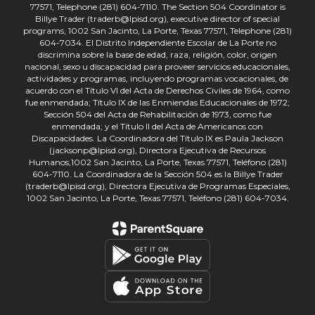
77571, Telephone (281) 604-7110. The Section 504 Coordinator is
Billye Trader (traderb@lpisd.org), executive director of special
programs, 1002 San Jacinto, La Porte, Texas 77571, Telephone (281)
604-7034. El Distrito Independiente Escolar de La Porte no
discrimina sobre la base de edad, raza, religión, color, origen
nacional, sexo u discapacidad para proveer servicios educacionales,
actividades y programas, incluyendo programas vocacionales, de
acuerdo con el Título VI del Acta de Derechos Civiles de 1964, como
fue enmendada; Título IX de las Enmiendas Educacionales de 1972;
Sección 504 del Acta de Rehabilitación de 1973, como fue
enmendada; y el Título II del Acta de Americanos con
Discapacidades. La Coordinadora del Título IX es Paula Jackson
(jacksonp@lpisd.org), Directora Ejecutiva de Recursos
Humanos,1002 San Jacinto, La Porte, Texas 77571, Teléfono (281)
604-7110. La Coordinadora de la Sección 504 es la Billye Trader
(traderb@lpisd.org), Directora Ejecutiva de Programas Especiales,
1002 San Jacinto, La Porte, Texas 77571, Teléfono (281) 604-7034.